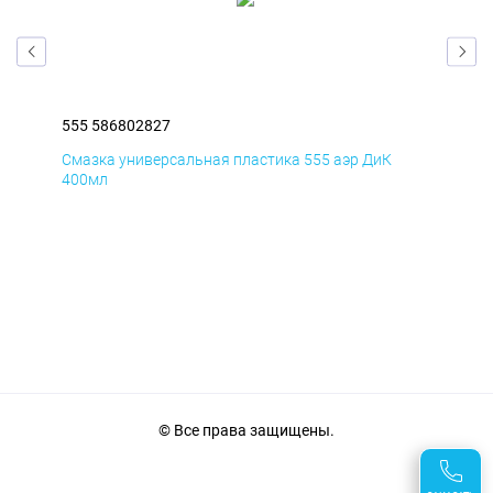
555 586802827
555
Смазка универсальная пластика 555 аэр ДиК
Сма
400мл
40
© Все права защищены.