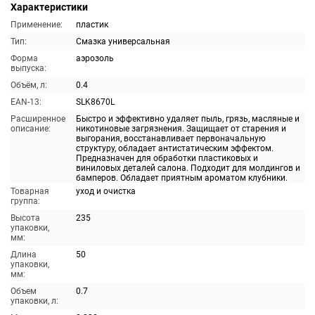
Характеристики
Применение:
пластик
Тип:
Смазка универсальная
Форма
аэрозоль
выпуска:
Объём, л:
0.4
EAN-13:
SLK8670L
Расширенное
Быстро и эффективно удаляет пыль, грязь, масляные и
описание:
никотиновые загрязнения. Защищает от старения и
выгорания, восстанавливает первоначальную
структуру, обладает антистатическим эффектом.
Предназначен для обработки пластиковых и
виниловых деталей салона. Подходит для молдингов и
бамперов. Обладает приятным ароматом клубники.
Товарная
уход и очистка
группа:
Высота
235
упаковки,
мм:
Длина
50
упаковки,
мм:
Объем
0.7
упаковки, л: