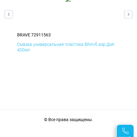
BRAVE 72911563
BRA
мД
Смазка универсальная пластика BRAVE аэр ДиК
Сма
400мл
40
© Все права защищены.