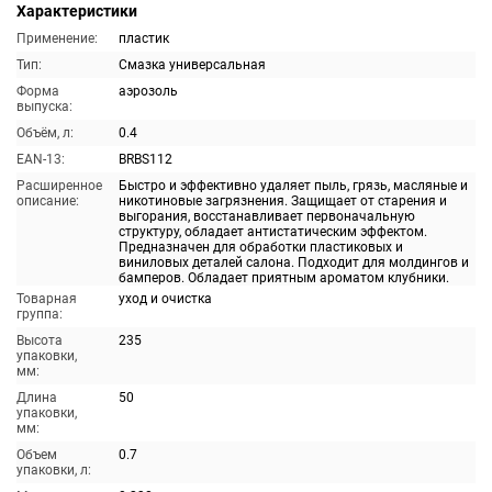
Характеристики
Применение:
пластик
Тип:
Смазка универсальная
Форма
аэрозоль
выпуска:
Объём, л:
0.4
EAN-13:
BRBS112
Расширенное
Быстро и эффективно удаляет пыль, грязь, масляные и
описание:
никотиновые загрязнения. Защищает от старения и
выгорания, восстанавливает первоначальную
структуру, обладает антистатическим эффектом.
Предназначен для обработки пластиковых и
виниловых деталей салона. Подходит для молдингов и
бамперов. Обладает приятным ароматом клубники.
Товарная
уход и очистка
группа:
Высота
235
упаковки,
мм:
Длина
50
упаковки,
мм:
Объем
0.7
упаковки, л: