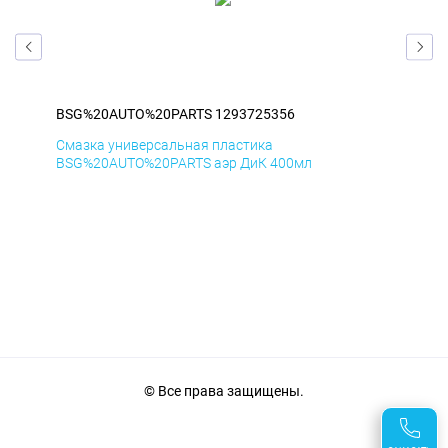
BSG%20AUTO%20PARTS 1293725356
BS
Смазка универсальная пластика
Сма
BSG%20AUTO%20PARTS аэр ДиК 400мл
BSG
© Все права защищены.