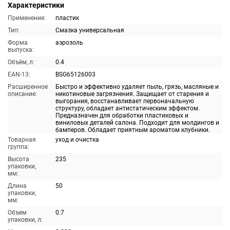
Характеристики
Применение:
пластик
Тип:
Смазка универсальная
Форма
аэрозоль
выпуска:
Объём, л:
0.4
EAN-13:
BSG65126003
Расширенное
Быстро и эффективно удаляет пыль, грязь, масляные и
описание:
никотиновые загрязнения. Защищает от старения и
выгорания, восстанавливает первоначальную
структуру, обладает антистатическим эффектом.
Предназначен для обработки пластиковых и
виниловых деталей салона. Подходит для молдингов и
бамперов. Обладает приятным ароматом клубники.
Товарная
уход и очистка
группа:
Высота
235
упаковки,
мм:
Длина
50
упаковки,
мм:
Объем
0.7
упаковки, л: