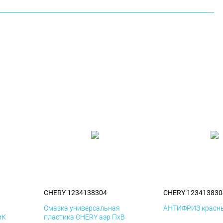
CHERY 1234138304
CHERY 123413830
я
Смазка универсальная
АНТИФРИЗ красны
иК
пластика CHERY аэр ПхВ