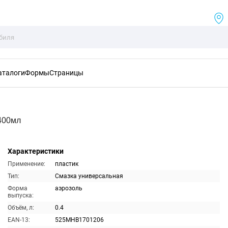
аталоги
Формы
Страницы
400мл
Характеристики
Применение:
пластик
Тип:
Смазка универсальная
Форма
аэрозоль
выпуска:
Объём, л:
0.4
EAN-13:
525MHB1701206