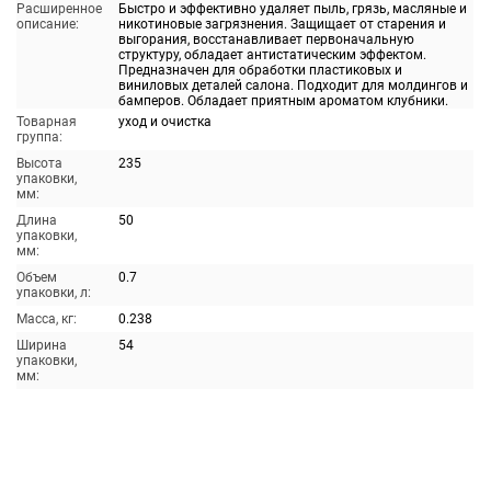
Расширенное
Быстро и эффективно удаляет пыль, грязь, масляные и
описание:
никотиновые загрязнения. Защищает от старения и
выгорания, восстанавливает первоначальную
структуру, обладает антистатическим эффектом.
Предназначен для обработки пластиковых и
виниловых деталей салона. Подходит для молдингов и
бамперов. Обладает приятным ароматом клубники.
Товарная
уход и очистка
группа:
Высота
235
упаковки,
мм:
Длина
50
упаковки,
мм:
Объем
0.7
упаковки, л:
Масса, кг:
0.238
Ширина
54
упаковки,
мм: