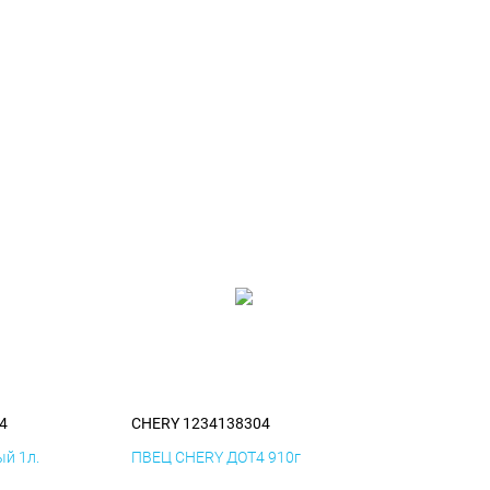
4
CHERY 1234138304
й 1л.
ПВЕЦ CHERY ДОТ4 910г