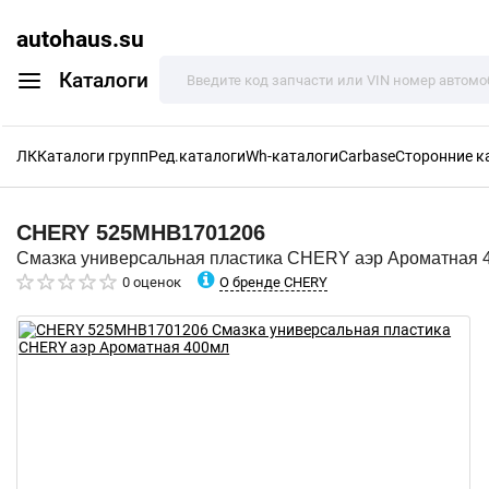
autohaus.su
Каталоги
ЛК
Каталоги групп
Ред.каталоги
Wh-каталоги
Carbase
Сторонние к
CHERY
525MHB1701206
Смазка универсальная пластика CHERY аэр Ароматная 
О бренде CHERY
0 оценок