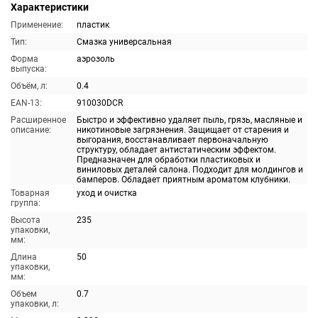
Характеристики
Применение:
пластик
Тип:
Смазка универсальная
Форма
аэрозоль
выпуска:
Объём, л:
0.4
EAN-13:
910030DCR
Расширенное
Быстро и эффективно удаляет пыль, грязь, масляные и
описание:
никотиновые загрязнения. Защищает от старения и
выгорания, восстанавливает первоначальную
структуру, обладает антистатическим эффектом.
Предназначен для обработки пластиковых и
виниловых деталей салона. Подходит для молдингов и
бамперов. Обладает приятным ароматом клубники.
Товарная
уход и очистка
группа:
Высота
235
упаковки,
мм:
Длина
50
упаковки,
мм:
Объем
0.7
упаковки, л: