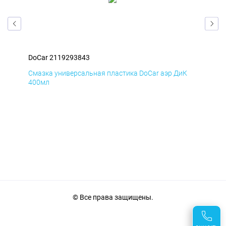
DoCar 2119293843
DoC
Д
Смазка универсальная пластика DoCar аэр ДиК
Сма
400мл
40
© Все права защищены.