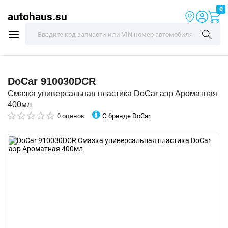
0
autohaus.su
DoCar
910030DCR
Смазка универсальная пластика DoCar аэр Ароматная
400мл
О бренде DoCar
0 оценок