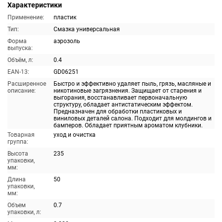
Характеристики
Применение:
пластик
Тип:
Смазка универсальная
Форма
аэрозоль
выпуска:
Объём, л:
0.4
EAN-13:
GD06251
Расширенное
Быстро и эффективно удаляет пыль, грязь, масляные и
описание:
никотиновые загрязнения. Защищает от старения и
выгорания, восстанавливает первоначальную
структуру, обладает антистатическим эффектом.
Предназначен для обработки пластиковых и
виниловых деталей салона. Подходит для молдингов и
бамперов. Обладает приятным ароматом клубники.
Товарная
уход и очистка
группа:
Высота
235
упаковки,
мм:
Длина
50
упаковки,
мм:
Объем
0.7
упаковки, л: