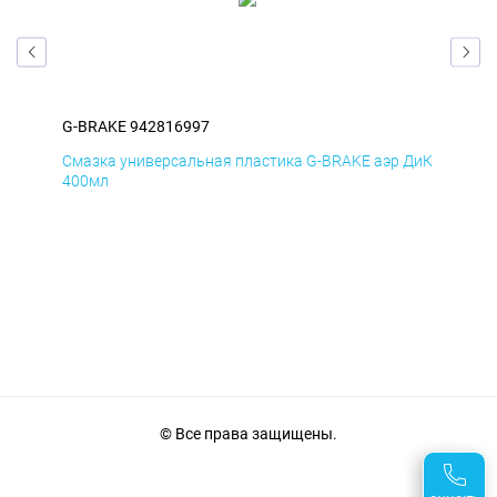
G-BRAKE 942816997
G-B
Смазка универсальная пластика G-BRAKE аэр ДиК
Сма
400мл
40
© Все права защищены.