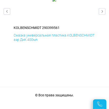
KOLBENSCHMIDT 290399561
KO
IDT
Смазка универсальная пластика KOLBENSCHMIDT
Сма
аэр ДиК 400мл
аэр
© Все права защищены.