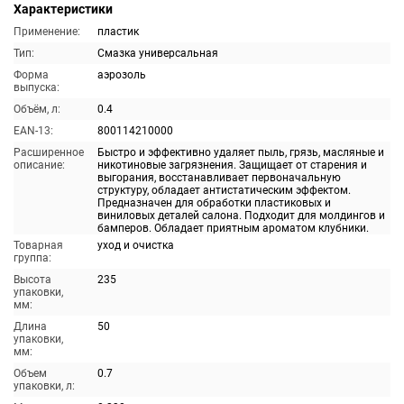
Характеристики
Применение:
пластик
Тип:
Смазка универсальная
Форма
аэрозоль
выпуска:
Объём, л:
0.4
EAN-13:
800114210000
Расширенное
Быстро и эффективно удаляет пыль, грязь, масляные и
описание:
никотиновые загрязнения. Защищает от старения и
выгорания, восстанавливает первоначальную
структуру, обладает антистатическим эффектом.
Предназначен для обработки пластиковых и
виниловых деталей салона. Подходит для молдингов и
бамперов. Обладает приятным ароматом клубники.
Товарная
уход и очистка
группа:
Высота
235
упаковки,
мм:
Длина
50
упаковки,
мм:
Объем
0.7
упаковки, л: