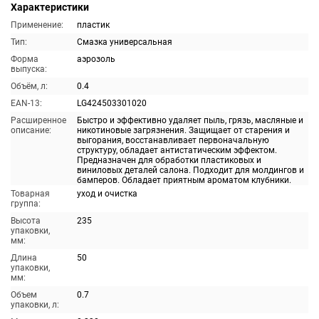
Характеристики
Применение:
пластик
Тип:
Смазка универсальная
Форма
аэрозоль
выпуска:
Объём, л:
0.4
EAN-13:
LG424503301020
Расширенное
Быстро и эффективно удаляет пыль, грязь, масляные и
описание:
никотиновые загрязнения. Защищает от старения и
выгорания, восстанавливает первоначальную
структуру, обладает антистатическим эффектом.
Предназначен для обработки пластиковых и
виниловых деталей салона. Подходит для молдингов и
бамперов. Обладает приятным ароматом клубники.
Товарная
уход и очистка
группа:
Высота
235
упаковки,
мм:
Длина
50
упаковки,
мм:
Объем
0.7
упаковки, л: