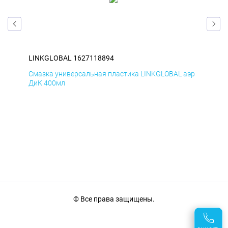
LINKGLOBAL 1627118894
LIN
аэр
Смазка универсальная пластика LINKGLOBAL аэр
Сма
ДиК 400мл
ПхВ
© Все права защищены.