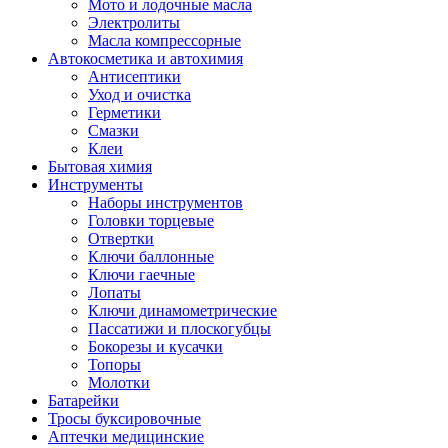
Мото и лодочные масла
Электролиты
Масла компрессорные
Автокосметика и автохимия
Антисептики
Уход и очистка
Герметики
Смазки
Клеи
Бытовая химия
Инструменты
Наборы инструментов
Головки торцевые
Отвертки
Ключи баллонные
Ключи гаечные
Лопаты
Ключи динамометрические
Пассатижи и плоскогубцы
Бокорезы и кусачки
Топоры
Молотки
Батарейки
Тросы буксировочные
Аптечки медицинские