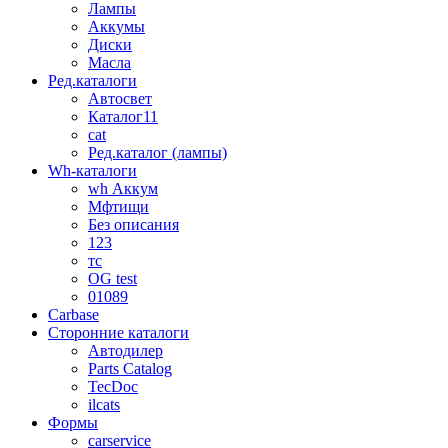
Лампы
Аккумы
Диски
Масла
Ред.каталоги
Автосвет
Каталог11
cat
Ред.каталог (лампы)
Wh-каталоги
wh Аккум
Мфтищи
Без описания
123
тс
OG test
01089
Carbase
Сторонние каталоги
Автодилер
Parts Catalog
TecDoc
ilcats
Формы
carservice