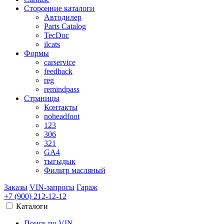
Сторонние каталоги
Автодилер
Parts Catalog
TecDoc
ilcats
Формы
carservice
feedback
reg
remindpass
Страницы
Контакты
noheadfoot
123
306
321
GA4
тыгыдык
Фильтр масляный
Заказы
VIN-запросы
Гараж
+7 (900)
212-12-12
Каталоги
Поиск по VIN