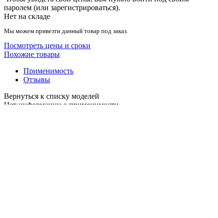
паролем (или зарегистрироваться).
Нет на складе
Мы можем привезти данный товар под заказ.
Посмотреть цены и сроки
Похожие товары
Применимость
Отзывы
Нет информации о применимости
Внимание! Если вы измените текст своего отзыва, то будут
удалены все оценки, поставленные этому отзыву другими
пользователями. Хотите продолжить?
Пока нет ни одного отзыва. Ваш отзыв может стать первым.
Ответ на отзыв