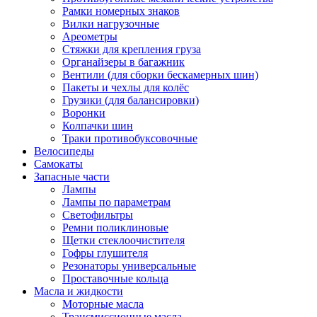
Рамки номерных знаков
Вилки нагрузочные
Ареометры
Стяжки для крепления груза
Органайзеры в багажник
Вентили (для сборки бескамерных шин)
Пакеты и чехлы для колёс
Грузики (для балансировки)
Воронки
Колпачки шин
Траки противобуксовочные
Велосипеды
Самокаты
Запасные части
Лампы
Лампы по параметрам
Светофильтры
Ремни поликлиновые
Щетки стеклоочистителя
Гофры глушителя
Резонаторы универсальные
Проставочные кольца
Масла и жидкости
Моторные масла
Трансмиссионные масла