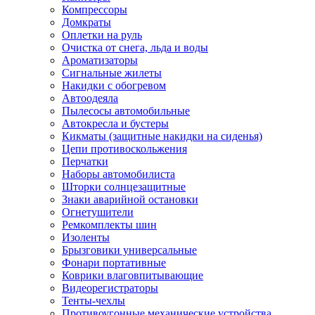
Компрессоры
Домкраты
Оплетки на руль
Очистка от снега, льда и воды
Ароматизаторы
Сигнальные жилеты
Накидки с обогревом
Автоодеяла
Пылесосы автомобильные
Автокресла и бустеры
Кикматы (защитные накидки на сиденья)
Цепи противоскольжения
Перчатки
Наборы автомобилиста
Шторки солнцезащитные
Знаки аварийной остановки
Огнетушители
Ремкомплекты шин
Изоленты
Брызговики универсальные
Фонари портативные
Коврики влаговпитывающие
Видеорегистраторы
Тенты-чехлы
Противоугонные механические устройства