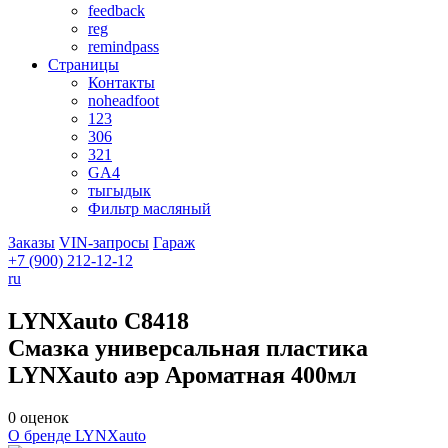
feedback
reg
remindpass
Страницы
Контакты
noheadfoot
123
306
321
GA4
тыгыдык
Фильтр масляный
Заказы
VIN-запросы
Гараж
+7 (900)
212-12-12
ru
LYNXauto
C8418
Смазка универсальная пластика
LYNXauto аэр Ароматная 400мл
0 оценок
О бренде LYNXauto