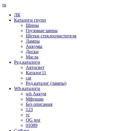
ru
ЛК
Каталоги групп
Шины
Грузовые шины
Щетки стеклоочистителя
Лампы
Аккумы
Диски
Масла
Ред.каталоги
Автосвет
Каталог11
cat
Ред.каталог (лампы)
Wh-каталоги
wh Аккум
Мфтищи
Без описания
123
тс
OG test
01089
Carbase