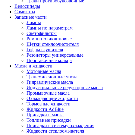
Траки противобуксовочные
Велосипеды
Самокаты
Запасные части
Лампы
Лампы по параметрам
Светофильтры
Ремни поликлиновые
Щетки стеклоочистителя
Гофры глушителя
Резонаторы универсальные
Проставочные кольца
Масла и жидкости
Моторные масла
Трансмиссионные масла
Гидравлические масла
Индустриальные редукторные масла
Промывочные масла
Охлаждающие жидкости
Тормозные жидкости
Жидкости AdBlue
Присадки в масла
Топливные присадки
Присадки в систему охлаждения
Жидкости стеклоомывателя