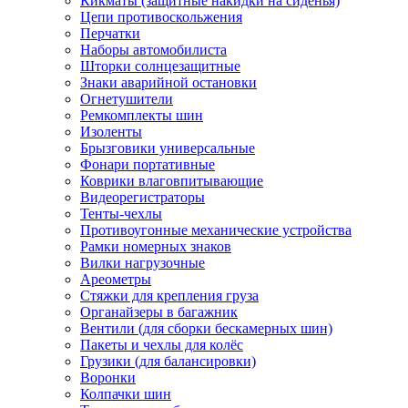
Кикматы (защитные накидки на сиденья)
Цепи противоскольжения
Перчатки
Наборы автомобилиста
Шторки солнцезащитные
Знаки аварийной остановки
Огнетушители
Ремкомплекты шин
Изоленты
Брызговики универсальные
Фонари портативные
Коврики влаговпитывающие
Видеорегистраторы
Тенты-чехлы
Противоугонные механические устройства
Рамки номерных знаков
Вилки нагрузочные
Ареометры
Стяжки для крепления груза
Органайзеры в багажник
Вентили (для сборки бескамерных шин)
Пакеты и чехлы для колёс
Грузики (для балансировки)
Воронки
Колпачки шин