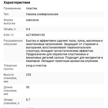
Характеристики
Применение:
пластик
Тип:
Смазка универсальная
Форма
аэрозоль
выпуска:
Объём, л:
0.4
EAN-13:
A2740960100
Расширенное
Быстро и эффективно удаляет пыль, грязь, масляные и
описание:
никотиновые загрязнения. Защищает от старения и
выгорания, восстанавливает первоначальную
структуру, обладает антистатическим эффектом.
Предназначен для обработки пластиковых и
виниловых деталей салона. Подходит для молдингов и
бамперов. Обладает приятным ароматом клубники.
Товарная
уход и очистка
группа:
Высота
235
упаковки,
мм:
Длина
50
упаковки,
мм:
Объем
0.7
упаковки, л: