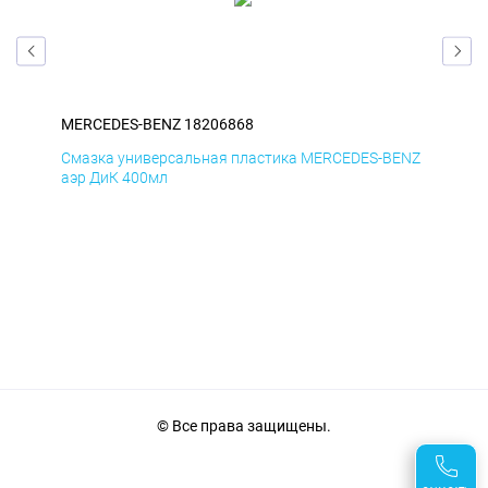
MERCEDES-BENZ 18206868
ME
ENZ
Смазка универсальная пластика MERCEDES-BENZ
Сма
аэр ДиК 400мл
аэр
© Все права защищены.