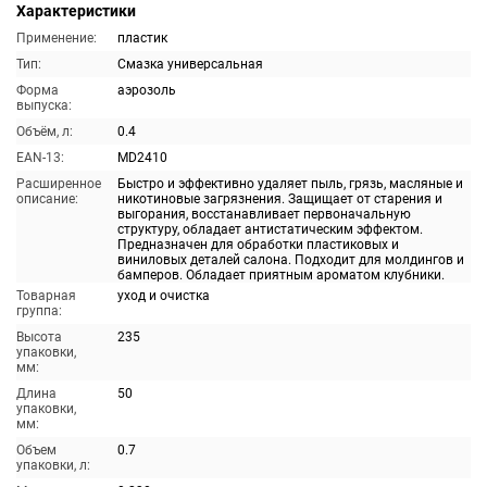
Характеристики
Применение:
пластик
Тип:
Смазка универсальная
Форма
аэрозоль
выпуска:
Объём, л:
0.4
EAN-13:
MD2410
Расширенное
Быстро и эффективно удаляет пыль, грязь, масляные и
описание:
никотиновые загрязнения. Защищает от старения и
выгорания, восстанавливает первоначальную
структуру, обладает антистатическим эффектом.
Предназначен для обработки пластиковых и
виниловых деталей салона. Подходит для молдингов и
бамперов. Обладает приятным ароматом клубники.
Товарная
уход и очистка
группа:
Высота
235
упаковки,
мм:
Длина
50
упаковки,
мм:
Объем
0.7
упаковки, л: