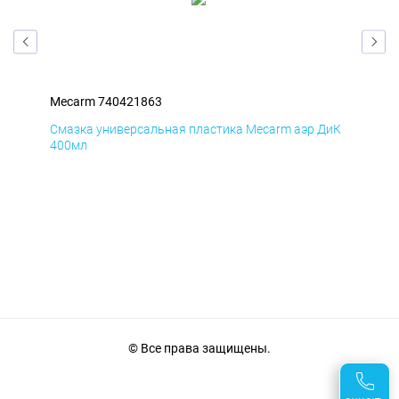
Mecarm 740421863
Mec
БмД
Смазка универсальная пластика Mecarm аэр ДиК
Сма
400мл
40
© Все права защищены.