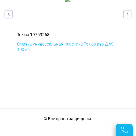
Tokico 19759268
Tok
Д
Смазка универсальная пластика Tokico аэр ДиК
Сма
400мл
40
© Все права защищены.