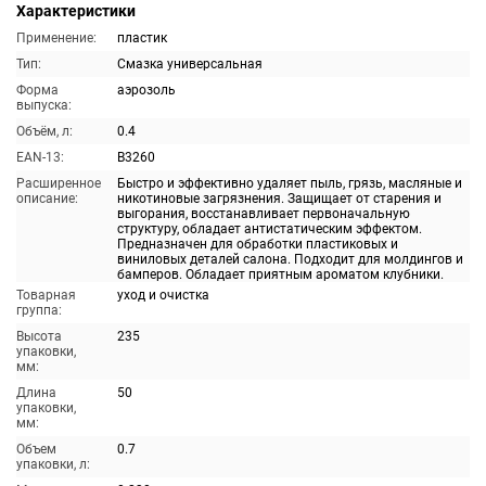
Характеристики
Применение:
пластик
Тип:
Смазка универсальная
Форма
аэрозоль
выпуска:
Объём, л:
0.4
EAN-13:
B3260
Расширенное
Быстро и эффективно удаляет пыль, грязь, масляные и
описание:
никотиновые загрязнения. Защищает от старения и
выгорания, восстанавливает первоначальную
структуру, обладает антистатическим эффектом.
Предназначен для обработки пластиковых и
виниловых деталей салона. Подходит для молдингов и
бамперов. Обладает приятным ароматом клубники.
Товарная
уход и очистка
группа:
Высота
235
упаковки,
мм:
Длина
50
упаковки,
мм:
Объем
0.7
упаковки, л: