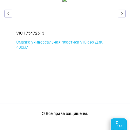
VIC 175472613
VIC
Смазка универсальная пластика VIC аэр ДиК
Сма
400мл
40
© Все права защищены.