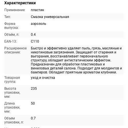
Характеристики
Применение:
пластик
Тип:
Смазка универсальная
Форма
аэрозоль
выпуска:
Объём, л:
0.4
EAN-13:
C110
Расширенное
Быстро и эффективно удаляет пыль, грязь, масляные и
описание:
никотиновые загрязнения. Защищает от старения и
выгорания, восстанавливает первоначальную
структуру, обладает антистатическим эффектом.
Предназначен для обработки пластиковых и
виниловых деталей салона. Подходит для молдингов и
бамперов. Обладает приятным ароматом клубники.
Товарная
уход и очистка
группа:
Высота
235
упаковки,
мм:
Длина
50
упаковки,
мм:
Объем
0.7
упаковки, л: